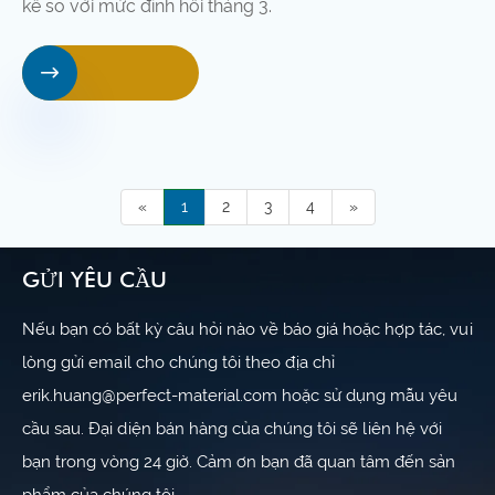
kể so với mức đỉnh hồi tháng 3.

«
1
2
3
4
»
GỬI YÊU CẦU
Nếu bạn có bất kỳ câu hỏi nào về báo giá hoặc hợp tác, vui
lòng gửi email cho chúng tôi theo địa chỉ
erik.huang@perfect-material.com hoặc sử dụng mẫu yêu
cầu sau. Đại diện bán hàng của chúng tôi sẽ liên hệ với
bạn trong vòng 24 giờ. Cảm ơn bạn đã quan tâm đến sản
phẩm của chúng tôi.