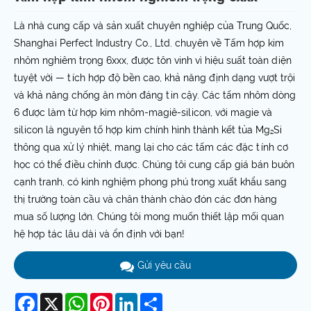
Là nhà cung cấp và sản xuất chuyên nghiệp của Trung Quốc,
Shanghai Perfect Industry Co., Ltd. chuyên về Tấm hợp kim
nhôm nghiêm trọng 6xxx, được tôn vinh vì hiệu suất toàn diện
tuyệt vời — tích hợp độ bền cao, khả năng định dạng vượt trội
và khả năng chống ăn mòn đáng tin cậy. Các tấm nhôm dòng
6 được làm từ hợp kim nhôm-magiê-silicon, với magie và
silicon là nguyên tố hợp kim chính hình thành kết tủa Mg₂Si
thông qua xử lý nhiệt, mang lại cho các tấm các đặc tính cơ
học có thể điều chỉnh được. Chúng tôi cung cấp giá bán buôn
cạnh tranh, có kinh nghiệm phong phú trong xuất khẩu sang
thị trường toàn cầu và chân thành chào đón các đơn hàng
mua số lượng lớn. Chúng tôi mong muốn thiết lập mối quan
hệ hợp tác lâu dài và ổn định với bạn!
Gửi yêu cầu
Facebook
X
WhatsApp
Pinterest
LinkedIn
Share