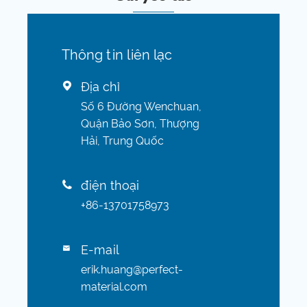
Thông tin liên lạc
Địa chỉ

Số 6 Đường Wenchuan,
Quận Bảo Sơn, Thượng
Hải, Trung Quốc
điện thoại

+86-13701758973
E-mail

erik.huang@perfect-
material.com