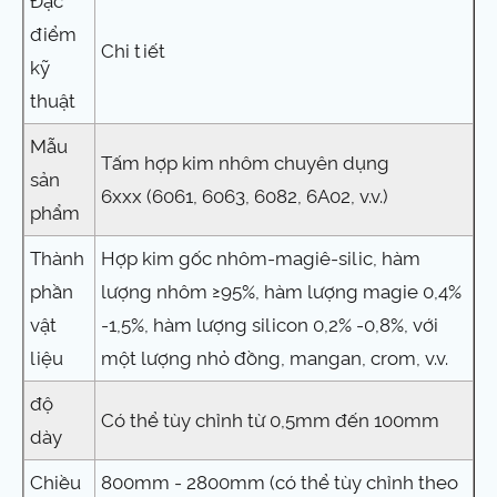
Đặc
điểm
Chi tiết
kỹ
thuật
Mẫu
Tấm hợp kim nhôm chuyên dụng
sản
6xxx (6061, 6063, 6082, 6A02, v.v.)
phẩm
Thành
Hợp kim gốc nhôm-magiê-silic, hàm
phần
lượng nhôm ≥95%, hàm lượng magie 0,4%
vật
-1,5%, hàm lượng silicon 0,2% -0,8%, với
liệu
một lượng nhỏ đồng, mangan, crom, v.v.
độ
Có thể tùy chỉnh từ 0,5mm đến 100mm
dày
Chiều
800mm - 2800mm (có thể tùy chỉnh theo