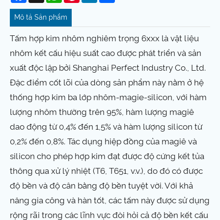
Mô tả Sản phẩm
Tấm hợp kim nhôm nghiêm trọng 6xxx là vật liệu
nhôm kết cấu hiệu suất cao được phát triển và sản
xuất độc lập bởi Shanghai Perfect Industry Co., Ltd.
Đặc điểm cốt lõi của dòng sản phẩm này nằm ở hệ
thống hợp kim ba lớp nhôm-magie-silicon, với hàm
lượng nhôm thường trên 95%, hàm lượng magiê
dao động từ 0,4% đến 1,5% và hàm lượng silicon từ
0,2% đến 0,8%. Tác dụng hiệp đồng của magiê và
silicon cho phép hợp kim đạt được độ cứng kết tủa
thông qua xử lý nhiệt (T6, T651, v.v.), do đó có được
độ bền và độ cân bằng độ bền tuyệt vời. Với khả
năng gia công và hàn tốt, các tấm này được sử dụng
rộng rãi trong các lĩnh vực đòi hỏi cả độ bền kết cấu