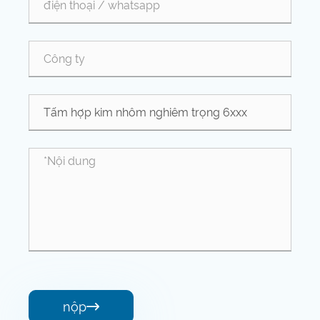
nộp
