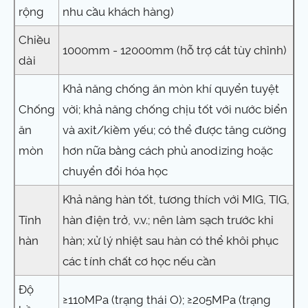
rộng
nhu cầu khách hàng)
Chiều
1000mm - 12000mm (hỗ trợ cắt tùy chỉnh)
dài
Khả năng chống ăn mòn khí quyển tuyệt
Chống
vời; khả năng chống chịu tốt với nước biển
ăn
và axit/kiềm yếu; có thể được tăng cường
mòn
hơn nữa bằng cách phủ anodizing hoặc
chuyển đổi hóa học
Khả năng hàn tốt, tương thích với MIG, TIG,
Tính
hàn điện trở, v.v.; nên làm sạch trước khi
hàn
hàn; xử lý nhiệt sau hàn có thể khôi phục
các tính chất cơ học nếu cần
Độ
≥110MPa (trạng thái O); ≥205MPa (trạng