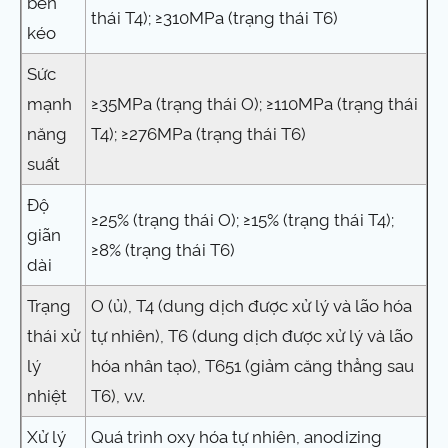
bền
thái T4); ≥310MPa (trạng thái T6)
kéo
Sức
mạnh
≥35MPa (trạng thái O); ≥110MPa (trạng thái
năng
T4); ≥276MPa (trạng thái T6)
suất
Độ
≥25% (trạng thái O); ≥15% (trạng thái T4);
giãn
≥8% (trạng thái T6)
dài
Trạng
O (ủ), T4 (dung dịch được xử lý và lão hóa
thái xử
tự nhiên), T6 (dung dịch được xử lý và lão
lý
hóa nhân tạo), T651 (giảm căng thẳng sau
nhiệt
T6), v.v.
Xử lý
Quá trình oxy hóa tự nhiên, anodizing